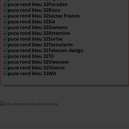
Paradox
Risco
Sectec France
Sia
Siemens
Attentive
Surtec
Tecnalarm
Telecom design
Til
Viewcom
Visonic
Wit