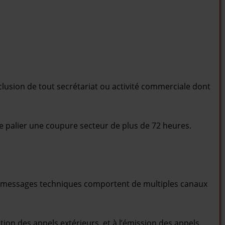
clusion de tout secrétariat ou activité commerciale dont
e palier une coupure secteur de plus de 72 heures.
s messages techniques comportent de multiples canaux
on des appels extérieurs, et à l’émission des appels