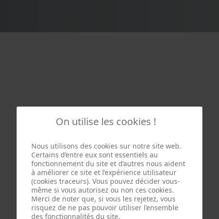
On utilise les cookies !
Nous utilisons des cookies sur notre site web.
Certains d’entre eux sont essentiels au
fonctionnement du site et d’autres nous aident
à améliorer ce site et l’expérience utilisateur
(cookies traceurs). Vous pouvez décider vous-
même si vous autorisez ou non ces cookies.
Merci de noter que, si vous les rejetez, vous
risquez de ne pas pouvoir utiliser l’ensemble
des fonctionnalités du site.