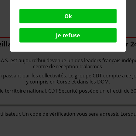
Ok
Je refuse
llance et téléassistance 24 heures sur 24
 S.A.S. est aujourd'hui devenue un des leaders français ind
centre de réception d’alarmes.
passant par les collectivités. Le groupe CDT compte à ce jou
y compris en Corse et dans les DOM.
e territoire national, CDT Sécurité possède un effectif de 30
'utilisateur. Un code de vérification vous sera adressé. Lor